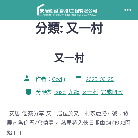
跳
至
選
單
分類:
又一村
主
要
內
容
又一村
發
文
作者：
Cody
2025-08-25
表
章
日
作
分
分類於
case
,
九龍
,
又一村
,
完成個案
期
者
類
‘’安居‘’個案分享 又一居位於又一村瑰麗路21號；發
展商為信置/會德豐。 該屋苑入伙日期由04/1992開
始 […]