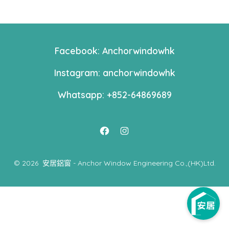
Facebook: Anchorwindowhk
Instagram: anchorwindowhk
Whatsapp: +852-64869689
Open
Open
Facebook
Instagram
© 2026
安居鋁窗 - Anchor Window Engineering Co.,(HK)Ltd.
in
in
a
a
new
new
tab
tab