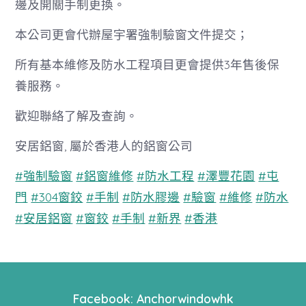
邊及開關手制更換。
本公司更會代辦屋宇署強制驗窗文件提交；
所有基本維修及防水工程項目更會提供3年售後保
養服務。
歡迎聯絡了解及查詢。
安居鋁窗, 屬於香港人的鋁窗公司
#強制驗窗
#鋁窗維修
#防水工程
#澤豐花園
#屯
門
#304窗鉸
#手制
#防水膠邊
#驗窗
#維修
#防水
#安居鋁窗
#窗鉸
#手制
#新界
#香港
Facebook: Anchorwindowhk