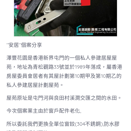
‘’安居‘’個案分享
澤豐花園是香港新界屯門的一個私人參建居屋屋
苑，地址為青松觀路33號並於1989年落成，屬香港
房屋委員會居者有其屋計劃第10期甲及第10期乙的
私人參建居屋計劃屋苑。
屋苑原址是屯門河與良田村溪澗交匯之間的水田。
今次個案業主由於窗戶配件老化,
所以委託我們更換全單位窗鉸(304不銹鋼),防水膠