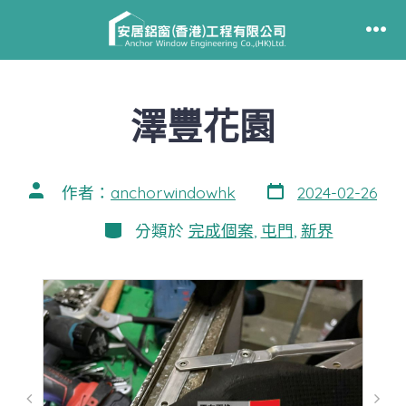
跳
至
選
單
主
要
澤豐花園
內
容
發
文
作者：
anchorwindowhk
2024-02-26
表
章
日
作
分
分類於
完成個案
,
屯門
,
新界
期
者
類