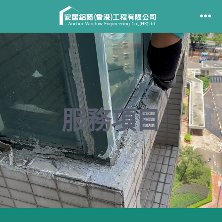
跳
至
選
單
主
要
內
容
服務項目