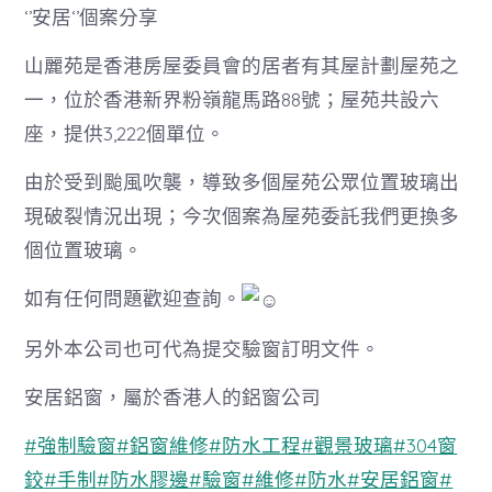
‘’安居‘’個案分享
山麗苑是香港房屋委員會的居者有其屋計劃屋苑之
一，位於香港新界粉嶺龍馬路88號；屋苑共設六
座，提供3,222個單位。
由於受到颱風吹襲，導致多個屋苑公眾位置玻璃出
現破裂情況出現；今次個案為屋苑委託我們更換多
個位置玻璃。
如有任何問題歡迎查詢。
另外本公司也可代為提交驗窗訂明文件。
安居鋁窗，屬於香港人的鋁窗公司
#強制驗窗
#鋁窗維修
#防水工程
#觀景玻璃
#304窗
鉸
#手制
#防水膠邊
#驗窗
#維修
#防水
#安居鋁窗
#