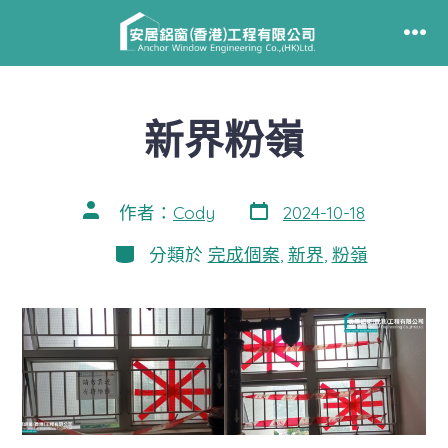
跳
至
選
單
主
要
新界粉嶺
內
容
發
文
作者：
Cody
2024-10-18
表
章
日
作
分
分類於
完成個案
,
新界
,
粉嶺
期
者
類